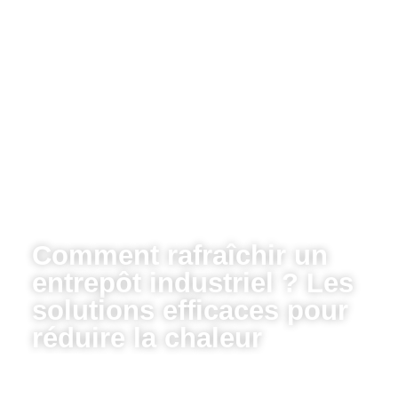
Comment rafraîchir un
entrepôt industriel ? Les
solutions efficaces pour
réduire la chaleur