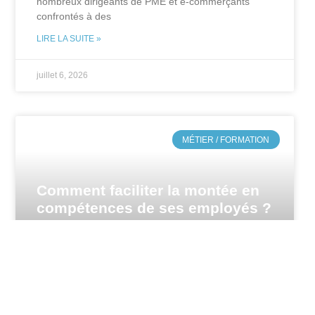
nombreux dirigeants de PME et e-commerçants
confrontés à des
LIRE LA SUITE »
juillet 6, 2026
MÉTIER / FORMATION
Comment faciliter la montée en
compétences de ses employés ?
Pour toute entreprise, la montée en compétences
des employés prend une place centrale pour
garantir la performance collective. Qu’il s’agisse de
faire face à des évolutions technologiques