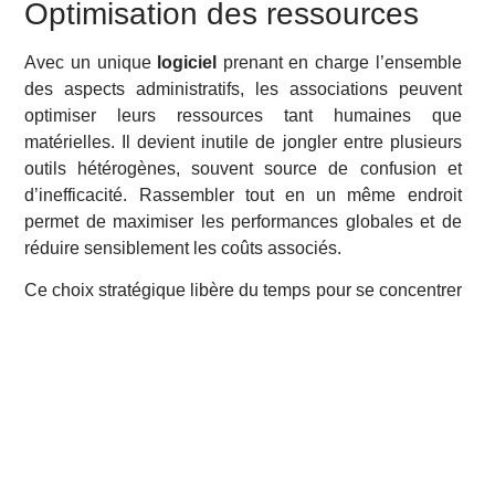
Optimisation des ressources
Avec un unique
logiciel
prenant en charge l’ensemble
des aspects administratifs, les associations peuvent
optimiser leurs ressources tant humaines que
matérielles. Il devient inutile de jongler entre plusieurs
outils hétérogènes, souvent source de confusion et
d’inefficacité. Rassembler tout en un même endroit
permet de maximiser les performances globales et de
réduire sensiblement les coûts associés.
Ce choix stratégique libère du temps pour se concentrer
sur les vraies missions de l’association : animer des
projets, mobiliser des soutiens, et développer l’impact
social. En misant sur une solution complète et adaptée,
chaque association peut ainsi atteindre ses objectifs
plus rapidement et avec moins de stress.
Vous aimerez aussi ...