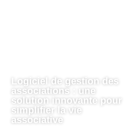
Logiciel de gestion des
associations : une
solution innovante pour
simplifier la vie
associative