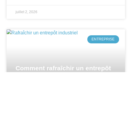
juillet 2, 2026
ENTREPRISE
Comment rafraîchir un entrepôt
industriel ? Les solutions
efficaces pour réduire la chaleur
Rafraîchir un entrepôt industriel pendant les
périodes de fortes chaleurs s’apparente souvent à
un vrai défi. Entre immenses volumes, toitures
exposées au soleil et machines
LIRE LA SUITE »