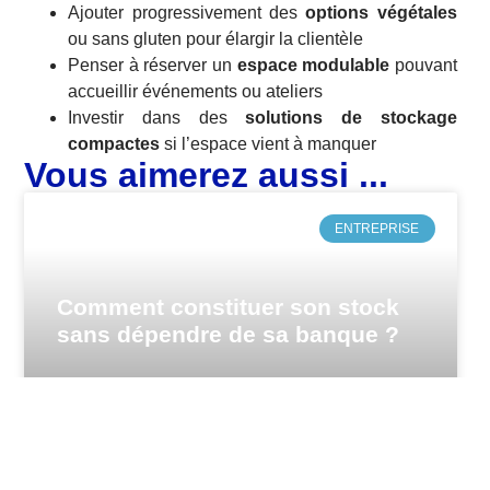
Ajouter progressivement des
options végétales
ou sans gluten pour élargir la clientèle
Penser à réserver un
espace modulable
pouvant
accueillir événements ou ateliers
Investir dans des
solutions de stockage
compactes
si l’espace vient à manquer
Vous aimerez aussi ...
ENTREPRISE
Comment constituer son stock
sans dépendre de sa banque ?
Financer son stock sans passer par une banque
traditionnelle, c’est une question que se posent de
nombreux dirigeants de PME et e-commerçants
confrontés à des