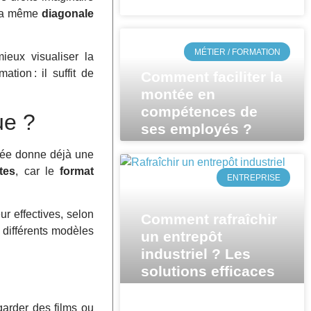
banque ?
t la même
diagonale
MÉTIER / FORMATION
eux visualiser la
mation : il suffit de
Comment faciliter la
montée en
compétences de
ue ?
ses employés ?
nnée donne déjà une
tes
, car le
format
ENTREPRISE
ur effectives, selon
Comment rafraîchir
 différents modèles
un entrepôt
industriel ? Les
solutions efficaces
pour réduire la
chaleur
arder des films ou