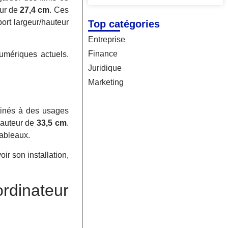
our de
27,4 cm
. Ces
port largeur/hauteur
Top catégories
Entreprise
Finance
umériques actuels.
Juridique
Marketing
tinés à des usages
hauteur de
33,5 cm
.
tableaux.
ir son installation,
rdinateur