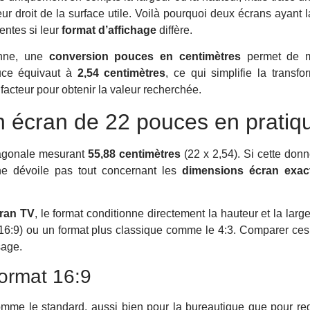
eur droit de la surface utile. Voilà pourquoi deux écrans ayan
entes si leur
format d’affichage
diffère.
onne, une
conversion pouces en centimètres
permet de mi
ouce équivaut à
2,54 centimètres
, ce qui simplifie la transfor
facteur pour obtenir la valeur recherchée.
n écran de 22 pouces en pratiq
iagonale mesurant
55,88 centimètres
(22 x 2,54). Si cette do
e ne dévoile pas tout concernant les
dimensions écran exac
ran TV
, le format conditionne directement la hauteur et la large
16:9) ou un format plus classique comme le 4:3. Comparer ces
sage.
ormat 16:9
mme le standard, aussi bien pour la bureautique que pour reg