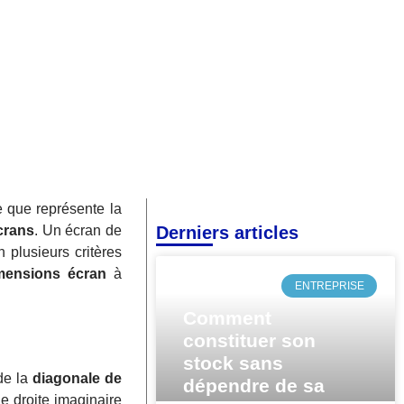
 que représente la
crans
. Un écran de
Derniers articles
 plusieurs critères
mensions écran
à
ENTREPRISE
Comment
constituer son
stock sans
de la
diagonale de
dépendre de sa
e droite imaginaire