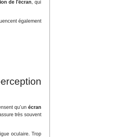
tion de l’écran
, qui
nfluencent également
erception
pensent qu’un
écran
 assure très souvent
igue oculaire. Trop