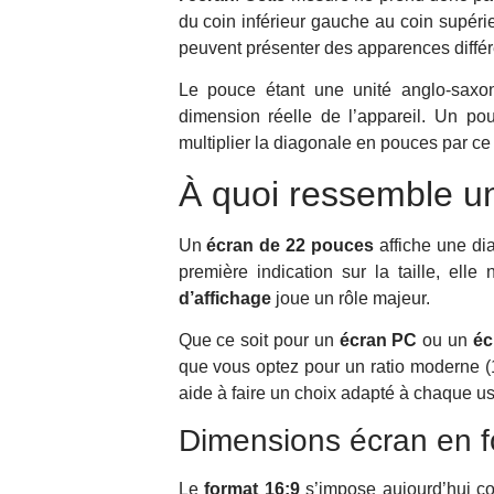
du coin inférieur gauche au coin supéri
peuvent présenter des apparences différ
Le pouce étant une unité anglo-sax
dimension réelle de l’appareil. Un p
multiplier la diagonale en pouces par ce 
À quoi ressemble u
Un
écran de 22 pouces
affiche une d
première indication sur la taille, ell
d’affichage
joue un rôle majeur.
Que ce soit pour un
écran PC
ou un
éc
que vous optez pour un ratio moderne (
aide à faire un choix adapté à chaque u
Dimensions écran en f
Le
format 16:9
s’impose aujourd’hui co