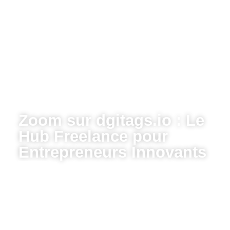
Zoom sur dgitags.io : Le
Hub Freelance pour
Entrepreneurs Innovants