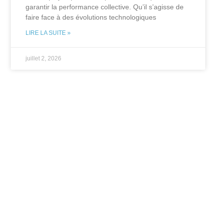
garantir la performance collective. Qu’il s’agisse de
faire face à des évolutions technologiques
LIRE LA SUITE »
juillet 2, 2026
ENTREPRISE
Comment rafraîchir un entrepôt
industriel ? Les solutions
efficaces pour réduire la chaleur
Rafraîchir un entrepôt industriel pendant les
périodes de fortes chaleurs s’apparente souvent à