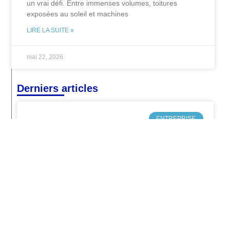
un vrai défi. Entre immenses volumes, toitures
exposées au soleil et machines
LIRE LA SUITE »
mai 22, 2026
Derniers articles
ENTREPRISE
Comment constituer son stock
sans dépendre de sa banque ?
MÉTIER / FORMATION